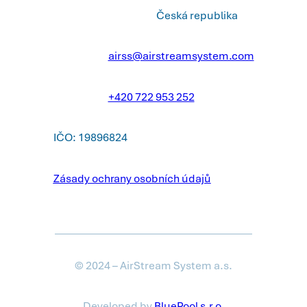
Česká republika
airss@airstreamsystem.com
+420 722 953 252
IČO: 19896824
Zásady ochrany osobních údajů
© 2024 – AirStream System a.s.
Developed by
BluePool s.r.o.