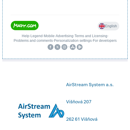
AirStream System a.s.
Višňová 207
262 61 Višňová