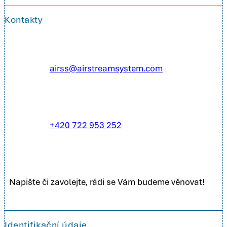
Kontakty
airss@airstreamsystem.com
+420 722 953 252
Napište či zavolejte, rádi se Vám budeme věnovat!
Identifikační údaje