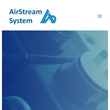
Přeskočit
na
obsah
E-shop