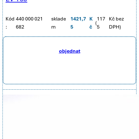
Kód
440 000 021
sklade
1421,7
K
117
Kč bez
(
:
682
m
5
č
5
DPH)
objednat