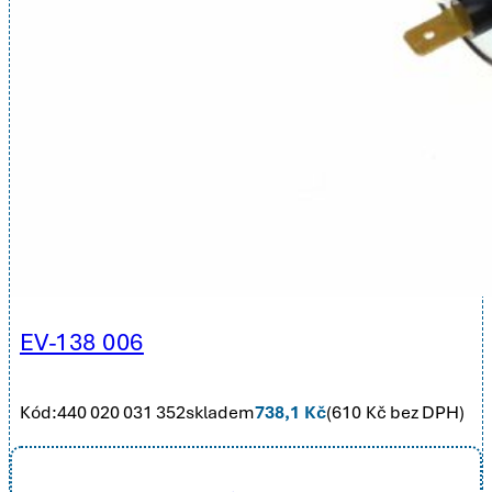
EV-138 006
Kód:
440 020 031 352
skladem
738,1
Kč
(
610
Kč bez DPH)