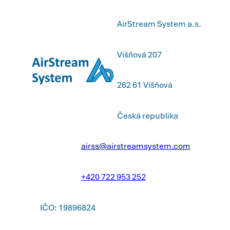
AirStream System a.s.
Višňová 207
262 61 Višňová
Česká republika
airss@airstreamsystem.com
+420 722 953 252
IČO: 19896824