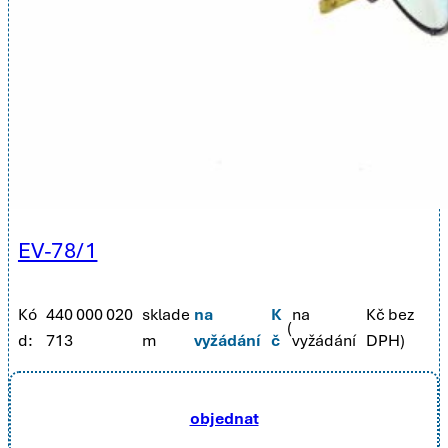
EV-78/1
Kó
440 000 020
sklade
na
K
na
Kč bez
(
d:
713
m
vyžádání
č
vyžádání
DPH)
objednat