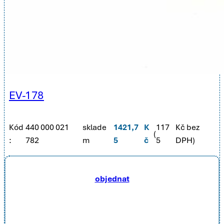
EV-178
Kód
440 000 021
sklade
1421,7
K
117
Kč bez
(
:
782
m
5
č
5
DPH)
objednat