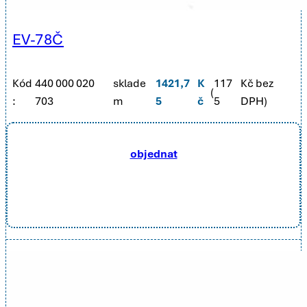
EV-78Č
Kód
440 000 020
sklade
1421,7
K
117
Kč bez
(
:
703
m
5
č
5
DPH)
objednat