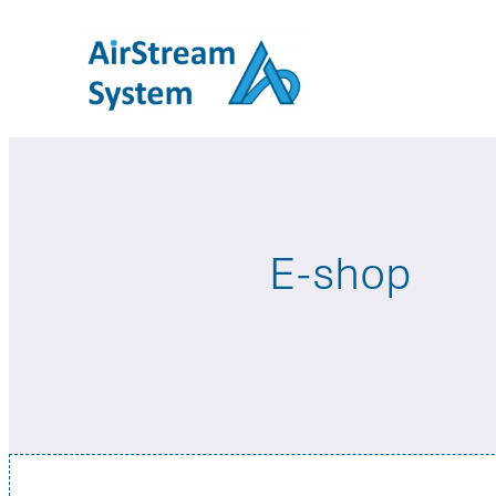
Přeskočit
na
obsah
E-shop