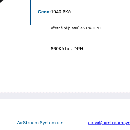
Cena:
1040,6
Kč
Včetně příplatků a 21 % DPH
860
Kč bez DPH
AirStream System a.s.
airss@airstreamsy