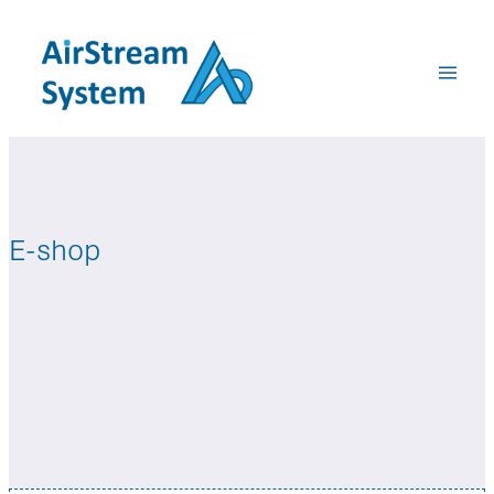
Přeskočit
na
obsah
E-shop