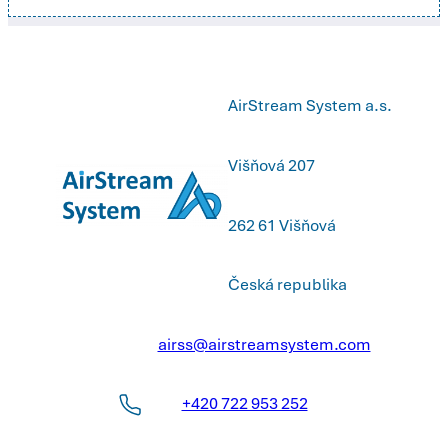
AirStream System a.s.
Višňová 207
262 61 Višňová
Česká republika
airss@airstreamsystem.com
+420 722 953 252